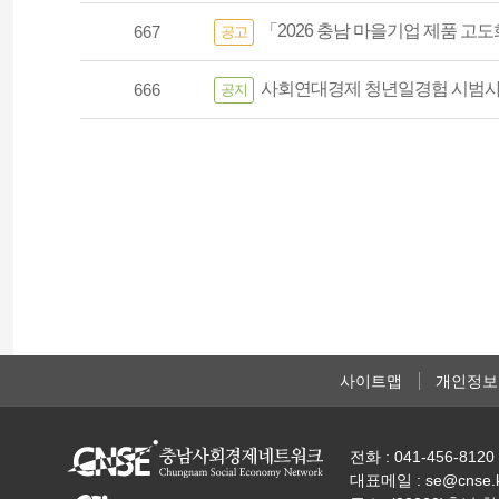
「2026 충남 마을기업 제품 고
667
공고
사회연대경제 청년일경험 시범사
666
공지
사이트맵
개인정보
전화 : 041-456-8120 
대표메일 : se@cnse.