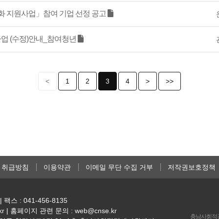
도화 지원사업」참여 기업 선정 공고
업 (수정)안내_참여청년
<
1
2
3
4
>
>>
 취급방침
이용약관
이메일 무단 수집 거부
저작권보호정책
| 팩스 : 041-456-8135
kr | 홈페이지 관련 문의 : web@cnse.kr
충남사회적