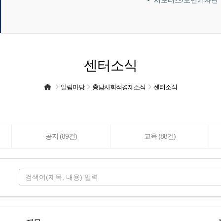
서포터즈/도민기자단
센터소식
알림마당
충남사회적경제소식
센터소식
공지 (89건)
교육 (88건)