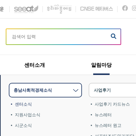
C
N
S
E
메타버스
센터소개
알림마당
충남사회적경제소식
사업후기
센터소식
사업후기 카드뉴스
지원사업소식
뉴스레터
시군소식
뉴스레터 원고