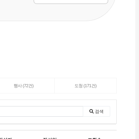
행사 (72건)
도청 (171건)
검색