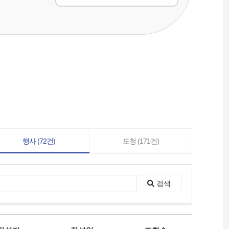
행사 (72건)
도청 (171건)
검색