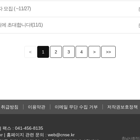
 ( ~11/27)
 초대합니다!(11/1)
<
1
2
3
4
>
>>
 취급방침
이용약관
이메일 무단 수집 거부
저작권보호정책
| 팩스 : 041-456-8135
kr | 홈페이지 관련 문의 : web@cnse.kr
충남사회적