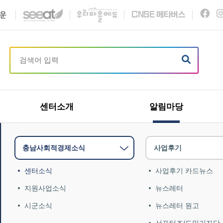
C
N
S
E
메타버스
센터소개
알림마당
충남사회적경제소식
사업후기
센터소식
사업후기 카드뉴스
지원사업소식
뉴스레터
시군소식
뉴스레터 원고