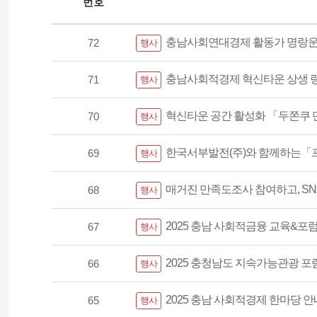
번호
충남사회연대경제 활동가 명랑운
72
행사
충남사회적경제 혁신타운 상생 링
71
행사
혁신타운 공간 활성화 「두쫀쿠 만들
70
행사
한국서부발전(주)와 함께하는「
69
행사
매거진 만족도조사 참여하고, SNS
68
행사
2025 충남 사회적금융 교육&포럼 
67
행사
2025 충청남도 지속가능관광 포럼 참
66
행사
2025 충남 사회적경제 한마당 안내(
65
행사