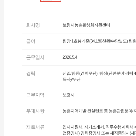
회사명
보령시농촌활성화지원센터
급여
팀장 1호봉기준(34,180천원/수당별도) 팀원
근무일시
2026.5.4
경력
신입/팀원(경력무관), 팀장(관련분야 경력 
득자)/무관
근무지역
보령시
우대사항
농촌지역개발 컨설턴트 등 농촌관련분야 자
제출서류
입사지원서, 자기소개서, 직무수행계획서 
업증명서) 경력증명서 또는 재직증명서(재직