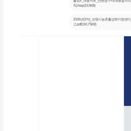
붙임4_채용서류_반환청구서(채용절차의
칙).hwp(33.5KB)
2026년(3차)_보령시농촌활성화지원센터
고.pdf(193.75KB)