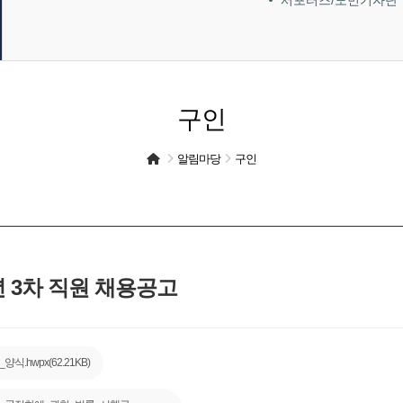
서포터즈/도민기자단
구인
알림마당
구인
 3차 직원 채용공고
hwpx(62.21KB)