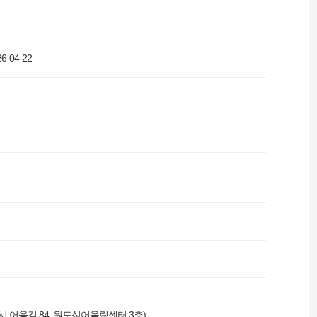
6-04-22
직
 어울길 84, 원도심어울림센터 3층)