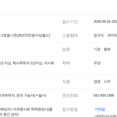
접수기간
2026-04-16~202
 1호봉기준(28,672천원/수당별도)
고용형태
정규직ㆍ계약
업종
기관ㆍ협회
4년 이상, 학사취득자 2년이상, 석사취
학력
무관
직종
경영ㆍ사무
격취득자, 운전 가능자(ㅊ필수)
문의전화
041-934-1996
<해당자> 자격증사본 학력증명서(졸
접수방법
ㆍ이메일
 중인 경우)
ㆍ내방접수(보령시