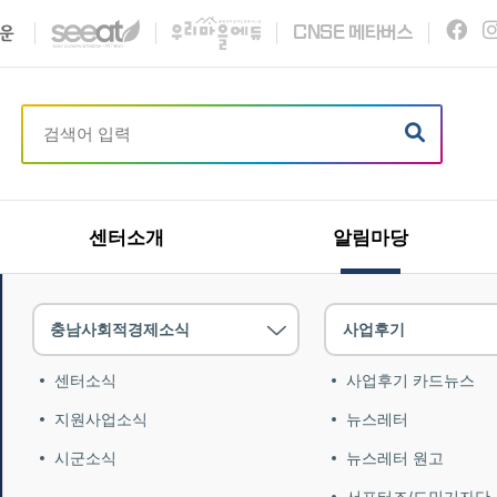
C
N
S
E
메타버스
센터소개
알림마당
충남사회적경제소식
사업후기
센터소식
사업후기 카드뉴스
지원사업소식
뉴스레터
시군소식
뉴스레터 원고