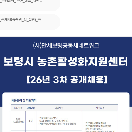
_공정화에_관한_법률_시행규
_공개채용(증원_및_결원)_공