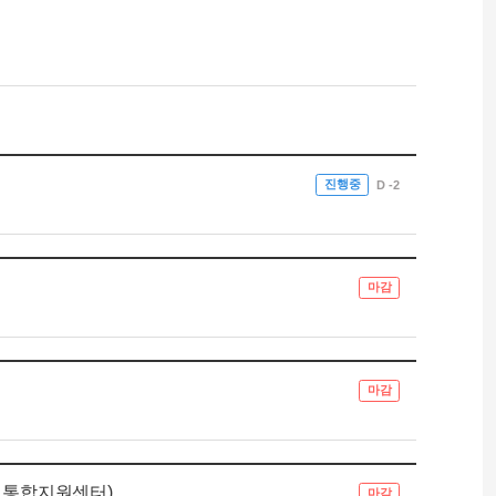
진행중
D -2
마감
마감
제통합지원센터)
마감