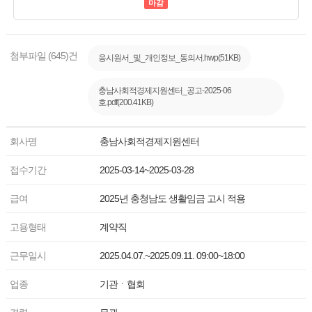
마감
첨부파일 (645)건
응시원서_및_개인정보_동의서.hwp(51KB)
충남사회적경제지원센터_공고-2025-06
호.pdf(200.41KB)
회사명
충남사회적경제지원센터
접수기간
2025-03-14~2025-03-28
급여
2025년 충청남도 생활임금 고시 적용
고용형태
계약직
근무일시
2025.04.07.~2025.09.11. 09:00~18:00
업종
기관ㆍ협회