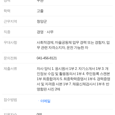
경력
무관
학력
고졸
근무지역
청양군
직종
경영ㆍ사무
우대사항
사회적경제, 마을공동체 업무 경력 또는 경험자, 업
무 관련 자격소지자, 운전 가능한 자
문의전화
041-456-8121
제출서류
자사 양식 1. 응시원서 1부 2. 자기소개서 1부 3. 개
인정보 수집 및 활용동의서 1부 4. 주민등록 스캔본
1부 최종합격자 5. 최종학력증명서 1부 6. 경력증명
서 및 자격증 사본 1부 7. 채용신체검사서 1부 8. 반
명함판 사진 2매
접수방법
ㆍ이메일
지원자수
0명