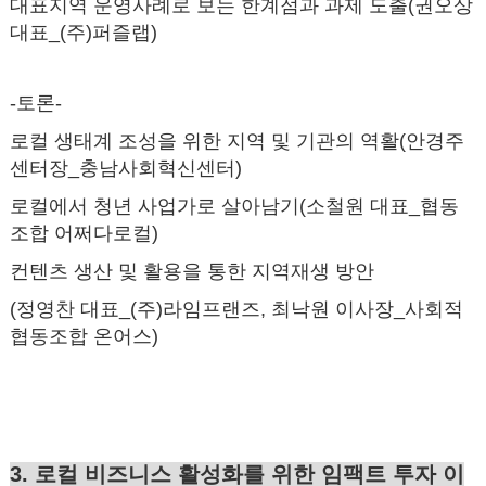
대표지역 운영사례로 보는 한계점과 과제 도출(권오상
대표_(주)퍼즐랩)
-토론-
로컬 생태계 조성을 위한 지역 및 기관의 역활(안경주
센터장_충남사회혁신센터)
로컬에서 청년 사업가로 살아남기(소철원 대표_협동
조합 어쩌다로컬)
컨텐츠 생산 및 활용을 통한 지역재생 방안
(정영찬 대표_(주)라임프랜즈, 최낙원 이사장_사회적
협동조합 온어스)
3. 로컬 비즈니스 활성화를 위한 임팩트 투자 이