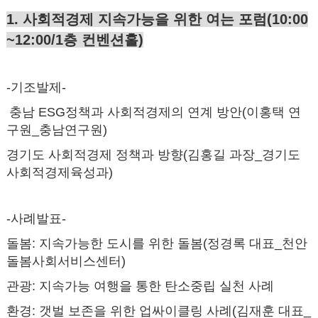
1. 사회적경제 지속가능을 위한 여는 포럼(10:00
~12:00/1층 컨벤션홀)
-기조발제-
충남 ESG정책과 사회적경제의 연계 방안(이홍택 연
구원_충남연구원)
경기도 사회적경제 정책과 방향(김홍길 과장_경기도
사회적경제육성과)
-사례발표-
돌봄:
지속가능한 도시를 위한 돌봄(정경록 대표_천안
돌봄사회서비스센터)
관광:
지속가능 여행을 통한 탄소중립 실천 사례
환경:
갯벌 보존을 위한 업싸이클링 사례(김재훈 대표_