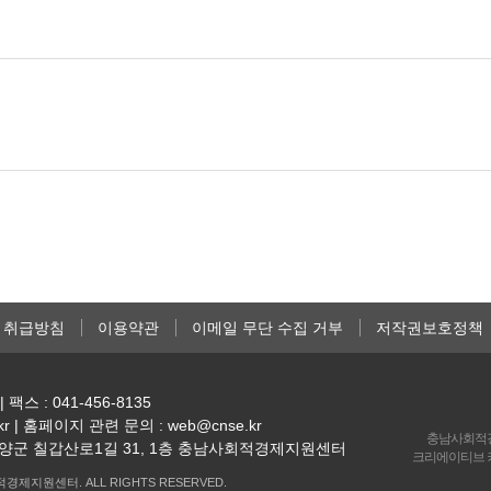
 취급방침
이용약관
이메일 무단 수집 거부
저작권보호정책
| 팩스 : 041-456-8135
kr | 홈페이지 관련 문의 : web@cnse.kr
충남사회적
남 청양군 칠갑산로1길 31, 1층 충남사회적경제지원센터
크리에이티브 커
경제지원센터. ALL RIGHTS RESERVED.