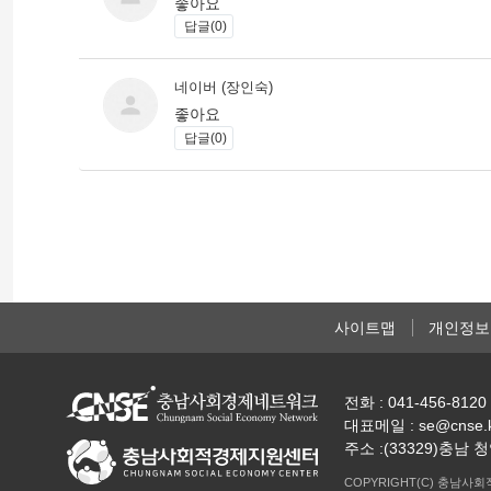
좋아요
답글(0)
네이버 (장인숙)
좋아요
답글(0)
사이트맵
개인정보
전화 : 041-456-8120 
대표메일 : se@cnse.
주소 :(33329)충
COPYRIGHT(C) 충남사회적