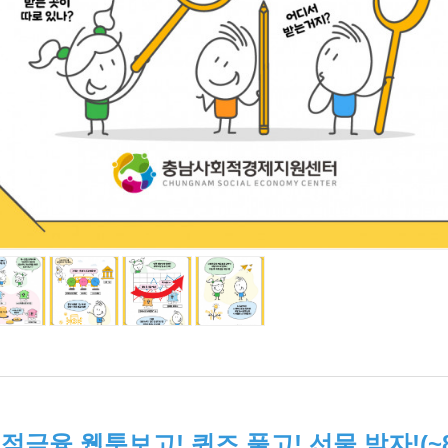
적금융 웹툰보고! 퀴즈 풀고! 선물 받자!(~8/