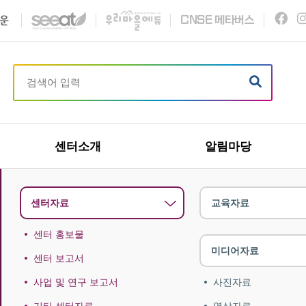
C
N
S
E
메타버스
센터소개
알림마당
센터자료
교육자료
센터 홍보물
미디어자료
센터 보고서
사업 및 연구 보고서
사진자료