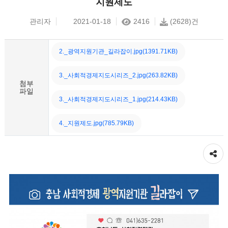
지원제도
관리자
2021-01-18
2416
(2628)건
2._광역지원기관_길라잡이.jpg(1391.71KB)
3._사회적경제지도시리즈_2.jpg(263.82KB)
첨부
파일
3._사회적경제지도시리즈_1.jpg(214.43KB)
4._지원제도.jpg(785.79KB)
공유하기