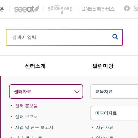
C
N
S
E
메타버스
센터소개
알림마당
센터자료
교육자료
센터 홍보물
미디어자료
센터 보고서
사업 및 연구 보고서
사진자료