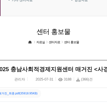
기타 센터자료
영상자료
센터 홍보물
자료실
센터자료
센터 홍보물
025 충남사회적경제지원센터 매거진 <사경꿀.z
관리자
2025-07-31
3188
(366)건
진_최종.pdf(35918.95KB)