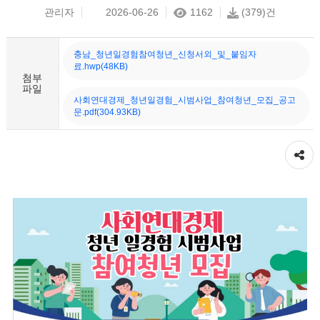
관리자
2026-06-26
1162
(379)건
충남_청년일경험참여청년_신청서외_및_붙임자
료.hwp(48KB)
첨부
파일
사회연대경제_청년일경험_시범사업_참여청년_모집_공고
문.pdf(304.93KB)
공유하기