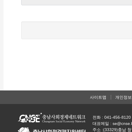
사이트맵
개인정보
전화 : 041-456-8120 
대표메일 : se@cnse.
주소 :(33329)충