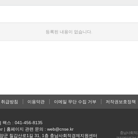
등록된 내용이 없습니다.
 취급방침
이용약관
이메일 무단 수집 거부
저작권보호정책
| 팩스 : 041-456-8135
kr | 홈페이지 관련 문의 : web@cnse.kr
충남사회적
남 청양군 칠갑산로1길 31, 1층 충남사회적경제지원센터