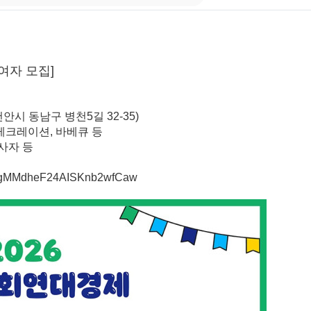
여자 모집]
시 동남구 병천5길 32-35)
레크레이션, 바베큐 등
사자 등
e/SgMMdheF24AISKnb2wfCaw