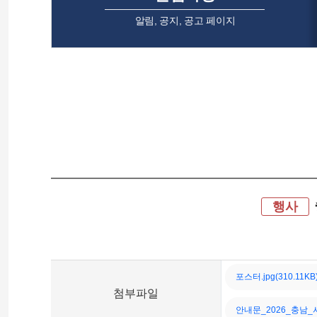
알림, 공지, 공고 페이지
행사
포스터.jpg(310.11KB
첨부
파일
안내문_2026_충남_사