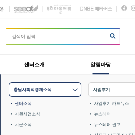
C
N
S
E
메타버스
센터소개
알림마당
충남사회적경제소식
사업후기
센터소식
사업후기 카드뉴스
지원사업소식
뉴스레터
시군소식
뉴스레터 원고