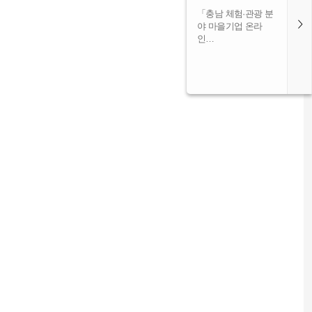
「충남 체험·관광 분
야 마을기업 온라
인…