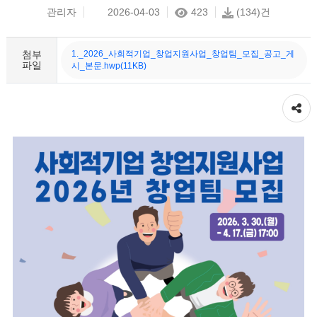
관리자
2026-04-03
423
(134)건
첨부
1._2026_사회적기업_창업지원사업_창업팀_모집_공고_게
파일
시_본문.hwp(11KB)
공유하기