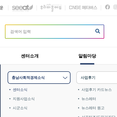
C
N
S
E
메타버스
센터소개
알림마당
충남사회적경제소식
사업후기
센터소식
사업후기 카드뉴스
지원사업소식
뉴스레터
시군소식
뉴스레터 원고