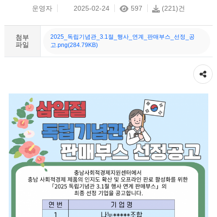
운영자
2025-02-24
597
(221)건
첨부
2025_독립기념관_3.1절_행사_연계_판매부스_선정_공
파일
고.png(284.79KB)
공유하기