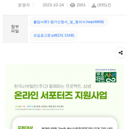
운영자
2023-10-24
2001
(935)건
붙임서류1-참가신청서_및_동의서.hwp(48KB)
첨부
파일
모집공고문.pdf(231.31KB)
공유하기