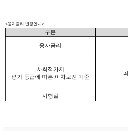
<융자금리 변경안내>
구분
융자금리
사회적가치
최
평가 등급에 따른 이차보전 기준
시행일