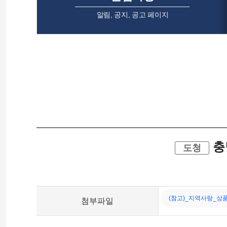
알림, 공지, 공고 페이지
충
도청
(참고)_지역사랑_상품권
첨부
파일