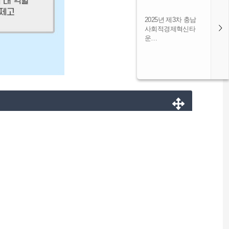
2025년 제3차 충남
사회적경제혁신타
운…