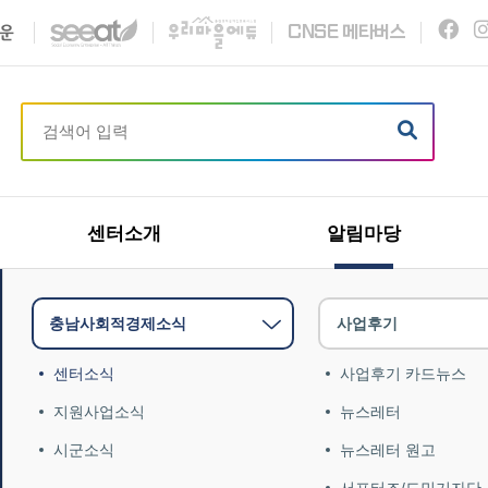
C
N
S
E
메타버스
센터소개
알림마당
충남사회적경제소식
사업후기
센터소식
사업후기 카드뉴스
지원사업소식
뉴스레터
시군소식
뉴스레터 원고